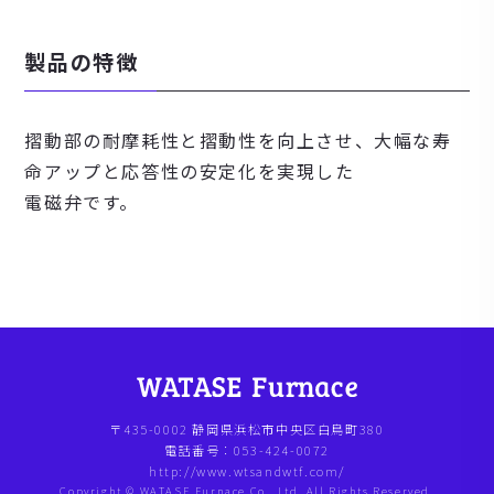
製品の特徴
摺動部の耐摩耗性と摺動性を向上させ、大幅な寿
命アップと応答性の安定化を実現した
電磁弁です。
〒435-0002 静岡県浜松市中央区白鳥町380
電話番号：053-424-0072
http://www.wtsandwtf.com/
Copyright © WATASE Furnace Co., Ltd. All Rights Reserved.