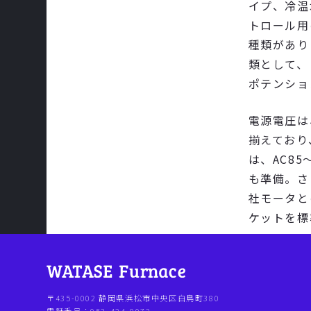
イプ、冷温
トロール用
種類があり
類として、
ポテンショ
電源電圧は、
揃えており
は、AC8
も準備。さ
社モータと
ケットを標
〒435-0002 静岡県浜松市中央区白鳥町380
電話番号：053-424-0072